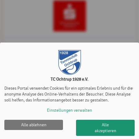
TC Ochtrup 1928 e.V.
Dieses Portal verwendet Cookies für ein optimales Erlebnis und für die
anonyme Analyse des Online-Verhaltens der Besucher. Diese Analyse
soll helfen, das Informationsangebot besser zu gestalten.
Einstellungen verwalten
Alle ablehnen
Alle
TC Ochtrup 1928 e.V. |
Impressum
|
Datenschutz- und
akzeptieren
Nutzungsbedingungen
|
Cookie Policy
© 2012-2026
eTennis