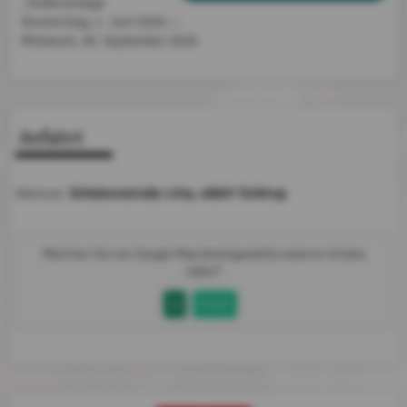
, Außenanlage
Donnerstag, 4. Juni 2026
bis
Mittwoch,
30. September 2026
Anfahrt
Schützenstraße 135a, 48607 Ochtrup
Adresse:
Möchten Sie von
Google Map
bereitgestellte externe Inhalte
laden?
Ja
Immer