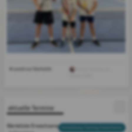
zurück zur Startseite
Ansgar Nitsche
, 22.
Februar 2026
aktuelle Termine
Warteliste Erwachsene
Anmeldung Training Erwachsene