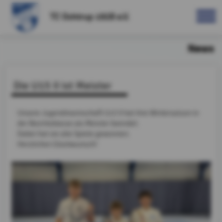
TC Ochtrup 1928 e.V.
News
Die U15 II ist Meister
Unsere Jugendmannschaft U15 II hat ihre Wintersaison in
der Bezirksklasse als Meister beendet.
Dabei hat sie alle Spiele gewonnen.
Herzlichen Glückwunsch!